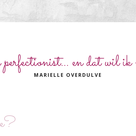
 perfectionist... en dat wil ik
MARIELLE OVERDULVE
ee?