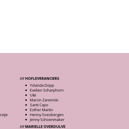
/// HOFLEVERANCIERS
Yolanda Döpp
Evelien Scharphorn
U&I
Marcin Zaremski
Santi Capo
Esther Martin
estje
Henny Soesbergen
Jenny Schoenmaker
/// MARIELLE OVERDULVE