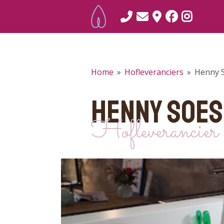
Home
»
Hofleveranciers
»
Henny 
HENNY SOE
Hofleverancier