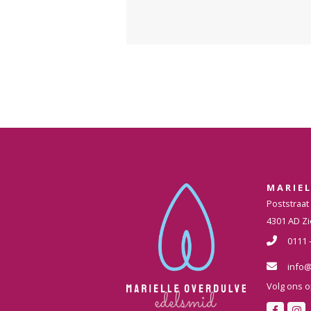
MARIE
Poststraat
4301 AD Zi
0111 
info@
Volg ons o
F
I