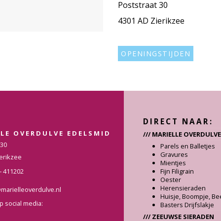
Poststraat 30
4301 AD Zierikzee
OPENINGSTIJDEN
DIRECT NAAR:
LLE OVERDULVE EDELSMID
/// MARIELLE OVERDULVE
 30
Parels en Balletjes
Gravures
erikzee
Mientjes
– 411202
Fijn Filigrain
Oester
Herensieraden
marielleoverdulve.nl
Huisje, Boompje, Be
p social media:
Basters Drijfslakje
/// ZEEUWSE SIERADEN