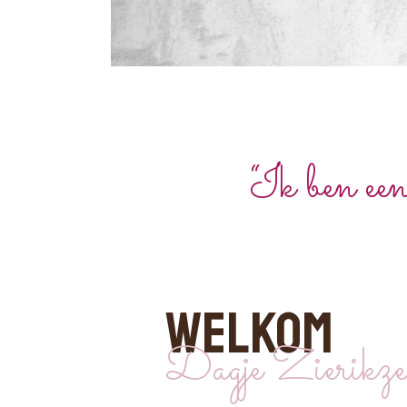
“Ik ben een
WELKOM
Dagje Zierikz