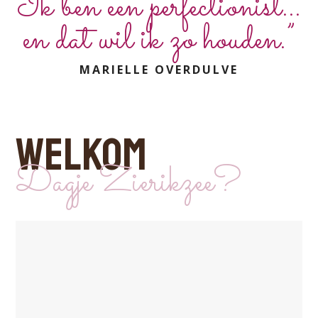
“Ik ben een perfectionist...
en dat wil ik zo houden.”
MARIELLE OVERDULVE
WELKOM
Dagje Zierikzee?