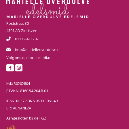
MARIELLE OVERDULVE EDELSMID
Poststraat 30
4301 AD Zierikzee
0111 – 411202
info@marielleoverdulve.nl
Volg ons op social media:
F
I
a
n
c
s
KvK: 30202804
e
t
BTW: NL8160.54.204.B.01
b
a
IBAN: NL37 ABNA 0599 3061 49
o
g
Bic: ABNANL2A
o
r
k
a
Aangesloten bij de FGZ
m