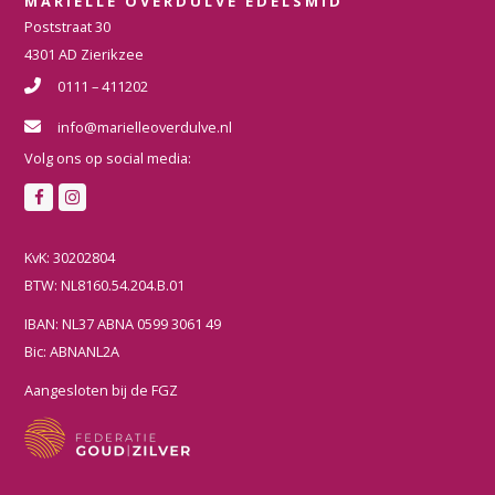
MARIELLE OVERDULVE EDELSMID
Poststraat 30
4301 AD Zierikzee
0111 – 411202
info@marielleoverdulve.nl
Volg ons op social media:
F
I
a
n
c
s
KvK: 30202804
e
t
BTW: NL8160.54.204.B.01
b
a
IBAN: NL37 ABNA 0599 3061 49
o
g
Bic: ABNANL2A
o
r
k
a
Aangesloten bij de FGZ
m