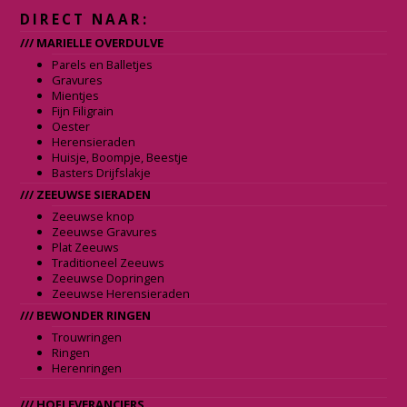
DIRECT NAAR:
/// MARIELLE OVERDULVE
Parels en Balletjes
Gravures
Mientjes
Fijn Filigrain
Oester
Herensieraden
Huisje, Boompje, Beestje
Basters Drijfslakje
/// ZEEUWSE SIERADEN
Zeeuwse knop
Zeeuwse Gravures
Plat Zeeuws
Traditioneel Zeeuws
Zeeuwse Dopringen
Zeeuwse Herensieraden
/// BEWONDER RINGEN
Trouwringen
Ringen
Herenringen
/// HOFLEVERANCIERS