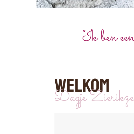
“Ik ben een
WELKOM
Dagje Zierikz