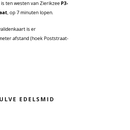
e is ten westen van Zierikzee
P3-
aat
, op 7 minuten lopen.
lidenkaart is er
eter afstand (hoek Poststraat-
ULVE EDELSMID