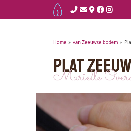
Home
»
van Zeeuwse bodem
»
Pl
PLAT ZEEU
Marielle Overd