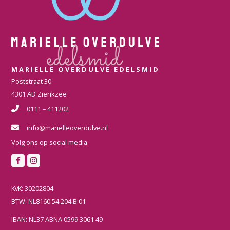
MARIELLE OVERDULVE EDELSMID
Poststraat 30
4301 AD Zierikzee
0111 – 411202
info@marielleoverdulve.nl
Volg ons op social media:
F
I
a
n
c
s
KvK: 30202804
e
t
BTW: NL8160.54.204.B.01
b
a
IBAN: NL37 ABNA 0599 3061 49
o
g