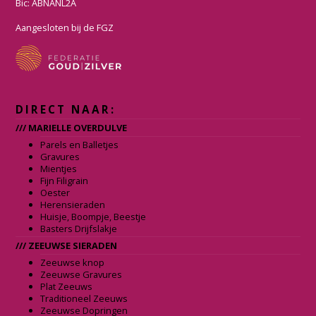
Bic: ABNANL2A
o
r
k
a
Aangesloten bij de FGZ
m
DIRECT NAAR:
/// MARIELLE OVERDULVE
Parels en Balletjes
Gravures
Mientjes
Fijn Filigrain
Oester
Herensieraden
Huisje, Boompje, Beestje
Basters Drijfslakje
/// ZEEUWSE SIERADEN
Zeeuwse knop
Zeeuwse Gravures
Plat Zeeuws
Traditioneel Zeeuws
Zeeuwse Dopringen