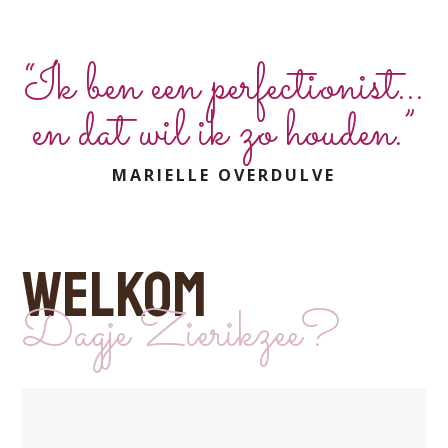
“Ik ben een perfectionist...
en dat wil ik zo houden.”
MARIELLE OVERDULVE
WELKOM
Dagje Zierikzee?