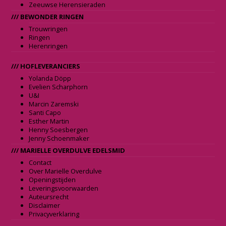
Zeeuwse Herensieraden
/// BEWONDER RINGEN
Trouwringen
Ringen
Herenringen
/// HOFLEVERANCIERS
Yolanda Döpp
Evelien Scharphorn
U&I
Marcin Zaremski
Santi Capo
Esther Martin
Henny Soesbergen
Jenny Schoenmaker
/// MARIELLE OVERDULVE EDELSMID
Contact
Over Marielle Overdulve
Openingstijden
Leveringsvoorwaarden
Auteursrecht
Disclaimer
Privacyverklaring