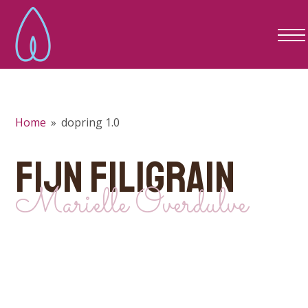
Home
»
dopring 1.0
FIJN FILIGRAIN
Marielle Overdulve