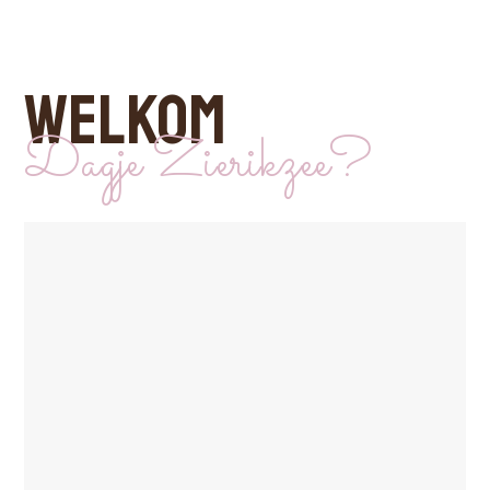
WELKOM
Dagje Zierikzee?