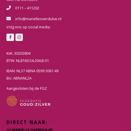
0111 – 411202
info@marielleoverdulve.nl
Volg ons op social media:
F
I
a
n
c
s
KvK: 30202804
e
t
BTW: NL8160.54.204.B.01
b
a
IBAN: NL37 ABNA 0599 3061 49
o
g
Bic: ABNANL2A
o
r
k
a
Aangesloten bij de FGZ
m
DIRECT NAAR:
/// MARIELLE OVERDULVE