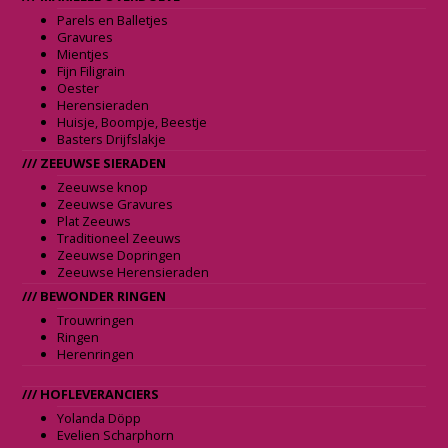
Parels en Balletjes
Gravures
Mientjes
Fijn Filigrain
Oester
Herensieraden
Huisje, Boompje, Beestje
Basters Drijfslakje
/// ZEEUWSE SIERADEN
Zeeuwse knop
Zeeuwse Gravures
Plat Zeeuws
Traditioneel Zeeuws
Zeeuwse Dopringen
Zeeuwse Herensieraden
/// BEWONDER RINGEN
Trouwringen
Ringen
Herenringen
/// HOFLEVERANCIERS
Yolanda Döpp
Evelien Scharphorn