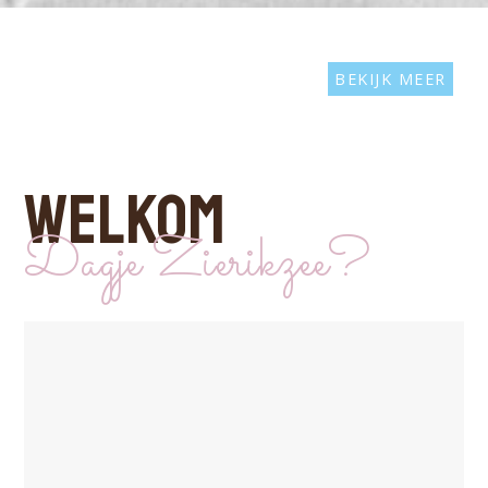
BEKIJK MEER
WELKOM
Dagje Zierikzee?