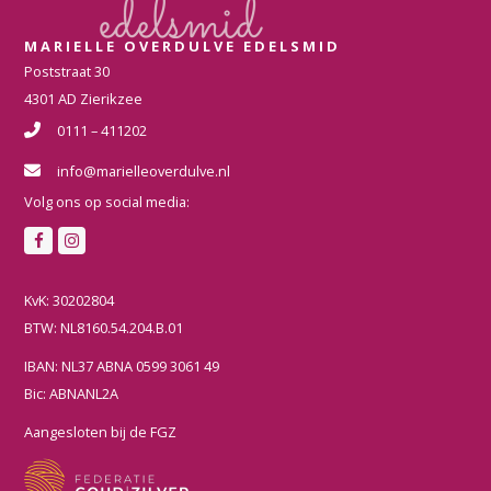
MARIELLE OVERDULVE EDELSMID
Poststraat 30
4301 AD Zierikzee
0111 – 411202
info@marielleoverdulve.nl
Volg ons op social media:
F
I
a
n
c
s
KvK: 30202804
e
t
BTW: NL8160.54.204.B.01
b
a
IBAN: NL37 ABNA 0599 3061 49
o
g
Bic: ABNANL2A
o
r
k
a
Aangesloten bij de FGZ
m