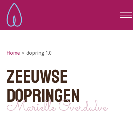
Home
»
dopring 1.0
ZEEUWSE
DOPRINGEN
Marielle Overdulve