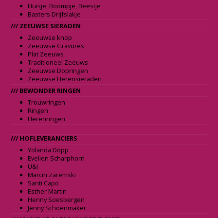
Huisje, Boompje, Beestje
Basters Drijfslakje
/// ZEEUWSE SIERADEN
Zeeuwse knop
Zeeuwse Gravures
Plat Zeeuws
Traditioneel Zeeuws
Zeeuwse Dopringen
Zeeuwse Herensieraden
/// BEWONDER RINGEN
Trouwringen
Ringen
Herenringen
/// HOFLEVERANCIERS
Yolanda Döpp
Evelien Scharphorn
U&I
Marcin Zaremski
Santi Capo
Esther Martin
Henny Soesbergen
Jenny Schoenmaker