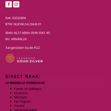
F
I
a
n
c
s
KvK: 30202804
e
t
BTW: NL8160.54.204.B.01
b
a
IBAN: NL37 ABNA 0599 3061 49
o
g
Bic: ABNANL2A
o
r
k
a
Aangesloten bij de FGZ
m
DIRECT NAAR:
/// MARIELLE OVERDULVE
Parels en Balletjes
Gravures
Mientjes
Fijn Filigrain
Oester
Herensieraden