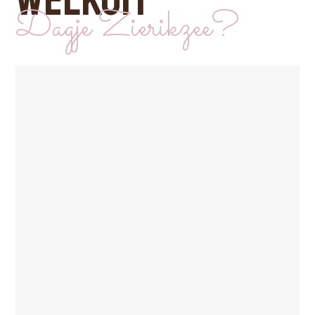
Dagje Zierikzee?