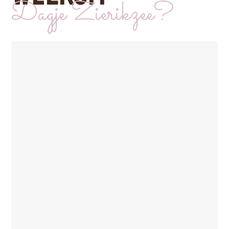
Dagje Zierikzee?