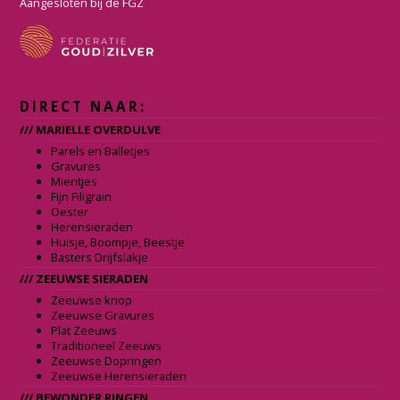
k
a
Aangesloten bij de FGZ
m
DIRECT NAAR:
/// MARIELLE OVERDULVE
Parels en Balletjes
Gravures
Mientjes
Fijn Filigrain
Oester
Herensieraden
Huisje, Boompje, Beestje
Basters Drijfslakje
/// ZEEUWSE SIERADEN
Zeeuwse knop
Zeeuwse Gravures
Plat Zeeuws
Traditioneel Zeeuws
Zeeuwse Dopringen
Zeeuwse Herensieraden
/// BEWONDER RINGEN