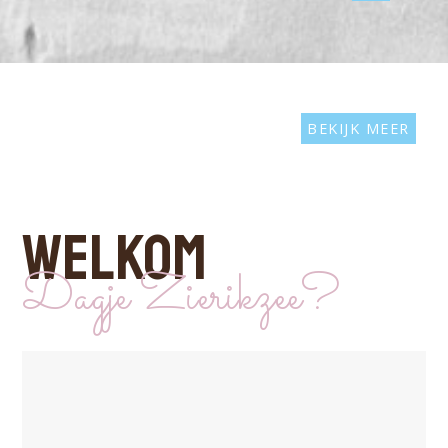
BEKIJK MEER
WELKOM
Dagje Zierikzee?