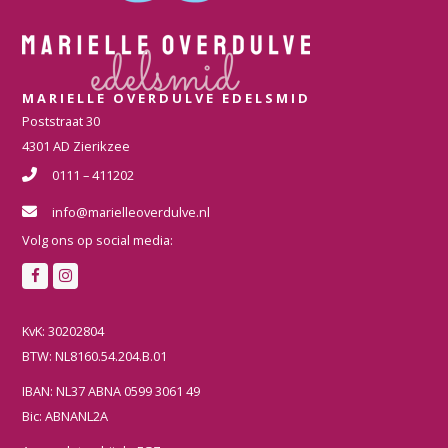
MARIELLE OVERDULVE EDELSMID
Poststraat 30
4301 AD Zierikzee
0111 – 411202
info@marielleoverdulve.nl
Volg ons op social media:
F
I
a
n
c
s
KvK: 30202804
e
t
BTW: NL8160.54.204.B.01
b
a
IBAN: NL37 ABNA 0599 3061 49
o
g
Bic: ABNANL2A
o
r