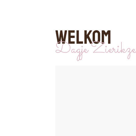
WELKOM
Dagje Zierikz