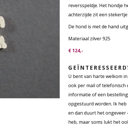
reversspeldje. Het hondje 
achterzijde zit een stekertj
De hond is met de hand uit
Materiaal zilver 925
€ 124,-
GEÏNTERESSEERD
U bent van harte welkom in 
ook per mail of telefonisc
informatie of een bestellin
opgestuurd worden. Ik heb n
en dan duurt het ongeveer 4
heb, maar soms lukt het ook