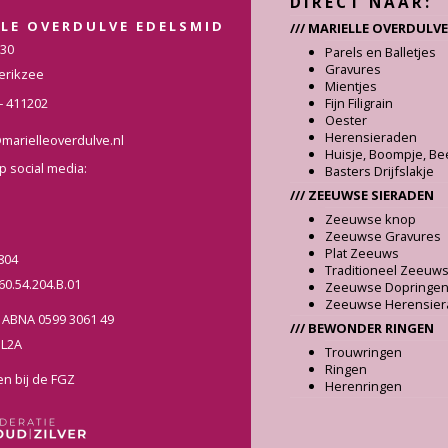
DIRECT NAAR:
LLE OVERDULVE EDELSMID
/// MARIELLE OVERDULVE
 30
Parels en Balletjes
Gravures
erikzee
Mientjes
– 411202
Fijn Filigrain
Oester
Herensieraden
marielleoverdulve.nl
Huisje, Boompje, Be
p social media:
Basters Drijfslakje
/// ZEEUWSE SIERADEN
Zeeuwse knop
Zeeuwse Gravures
Plat Zeeuws
804
Traditioneel Zeeuw
0.54.204.B.01
Zeeuwse Dopringe
Zeeuwse Herensier
 ABNA 0599 3061 49
/// BEWONDER RINGEN
NL2A
Trouwringen
Ringen
n bij de FGZ
Herenringen