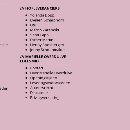
/// HOFLEVERANCIERS
Yolanda Döpp
Evelien Scharphorn
U&I
Marcin Zaremski
Santi Capo
Esther Martin
estje
Henny Soesbergen
Jenny Schoenmaker
/// MARIELLE OVERDULVE
EDELSMID
Contact
Over Marielle Overdulve
Openingstijden
s
Leveringsvoorwaarden
n
Auteursrecht
aden
Disclaimer
Privacyverklaring