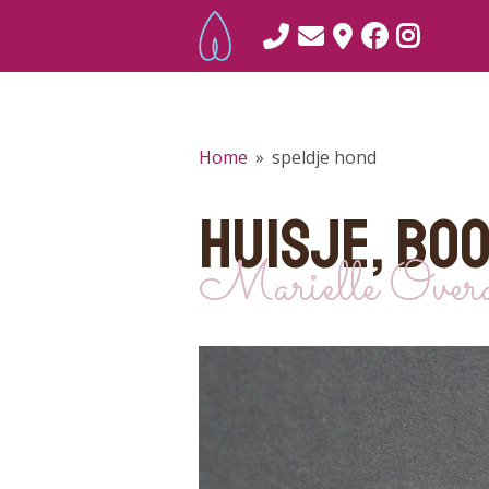
Home
»
speldje hond
HUISJE, BO
Marielle Overd