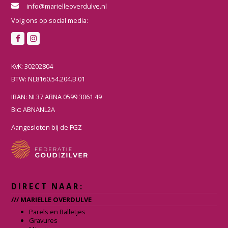
info@marielleoverdulve.nl
Volg ons op social media:
F
I
a
n
c
s
KvK: 30202804
e
t
BTW: NL8160.54.204.B.01
b
a
IBAN: NL37 ABNA 0599 3061 49
o
g
Bic: ABNANL2A
o
r
k
a
Aangesloten bij de FGZ
m
DIRECT NAAR:
/// MARIELLE OVERDULVE
Parels en Balletjes
Gravures