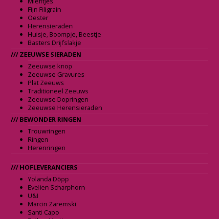
Mientjes
Fijn Filigrain
Oester
Herensieraden
Huisje, Boompje, Beestje
Basters Drijfslakje
/// ZEEUWSE SIERADEN
Zeeuwse knop
Zeeuwse Gravures
Plat Zeeuws
Traditioneel Zeeuws
Zeeuwse Dopringen
Zeeuwse Herensieraden
/// BEWONDER RINGEN
Trouwringen
Ringen
Herenringen
/// HOFLEVERANCIERS
Yolanda Döpp
Evelien Scharphorn
U&I
Marcin Zaremski
Santi Capo