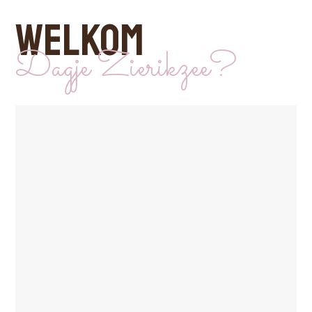
WELKOM
Dagje Zierikzee?