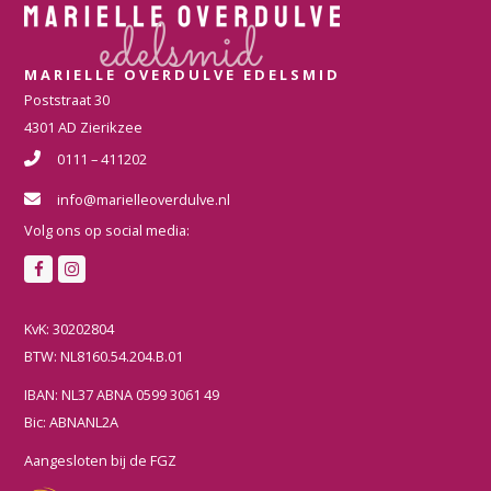
MARIELLE OVERDULVE EDELSMID
Poststraat 30
4301 AD Zierikzee
0111 – 411202
info@marielleoverdulve.nl
Volg ons op social media:
F
I
a
n
c
s
KvK: 30202804
e
t
BTW: NL8160.54.204.B.01
b
a
IBAN: NL37 ABNA 0599 3061 49
o
g
Bic: ABNANL2A
o
r
k
a
Aangesloten bij de FGZ
m