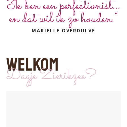
“Ik ben een perfectionist...
en dat wil ik zo houden.”
MARIELLE OVERDULVE
WELKOM
Dagje Zierikzee?