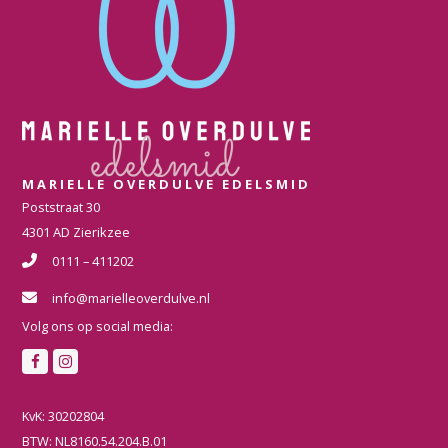
MARIELLE OVERDULVE EDELSMID
Poststraat 30
4301 AD Zierikzee
0111 – 411202
info@marielleoverdulve.nl
Volg ons op social media:
F
I
a
n
c
s
KvK: 30202804
e
t
BTW: NL8160.54.204.B.01