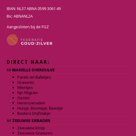
b
a
IBAN: NL37 ABNA 0599 3061 49
o
g
Bic: ABNANL2A
o
r
k
a
Aangesloten bij de FGZ
m
DIRECT NAAR:
/// MARIELLE OVERDULVE
Parels en Balletjes
Gravures
Mientjes
Fijn Filigrain
Oester
Herensieraden
Huisje, Boompje, Beestje
Basters Drijfslakje
/// ZEEUWSE SIERADEN
Zeeuwse knop
Zeeuwse Gravures