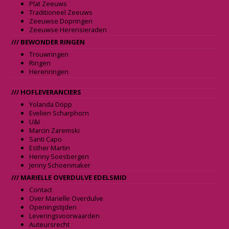
Plat Zeeuws
Traditioneel Zeeuws
Zeeuwse Dopringen
Zeeuwse Herensieraden
/// BEWONDER RINGEN
Trouwringen
Ringen
Herenringen
/// HOFLEVERANCIERS
Yolanda Döpp
Evelien Scharphorn
U&I
Marcin Zaremski
Santi Capo
Esther Martin
Henny Soesbergen
Jenny Schoenmaker
/// MARIELLE OVERDULVE EDELSMID
Contact
Over Marielle Overdulve
Openingstijden
Leveringsvoorwaarden
Auteursrecht