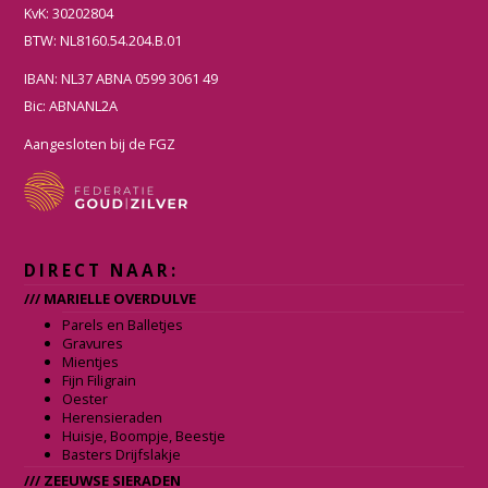
c
s
KvK: 30202804
e
t
BTW: NL8160.54.204.B.01
b
a
IBAN: NL37 ABNA 0599 3061 49
o
g
Bic: ABNANL2A
o
r
k
a
Aangesloten bij de FGZ
m
DIRECT NAAR:
/// MARIELLE OVERDULVE
Parels en Balletjes
Gravures
Mientjes
Fijn Filigrain
Oester
Herensieraden
Huisje, Boompje, Beestje
Basters Drijfslakje
/// ZEEUWSE SIERADEN