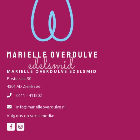
MARIELLE OVERDULVE EDELSMID
Poststraat 30
4301 AD Zierikzee
0111 – 411202
info@marielleoverdulve.nl
Volg ons op social media:
F
I
a
n