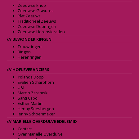
Zeeuwse knop
Zeeuwse Gravures
Plat Zeeuws
Traditioneel Zeeuws
Zeeuwse Dopringen
Zeeuwse Herensieraden
/// BEWONDER RINGEN
Trouwringen
Ringen
Herenringen
/// HOFLEVERANCIERS
Yolanda Döpp
Evelien Scharphorn
U&I
Marcin Zaremski
Santi Capo
Esther Martin
Henny Soesbergen
Jenny Schoenmaker
/// MARIELLE OVERDULVE EDELSMID
Contact
Over Marielle Overdulve