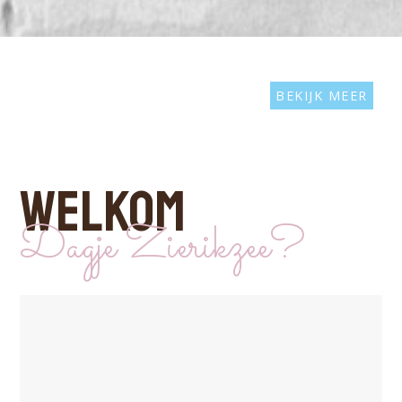
BEKIJK MEER
WELKOM
Dagje Zierikzee?