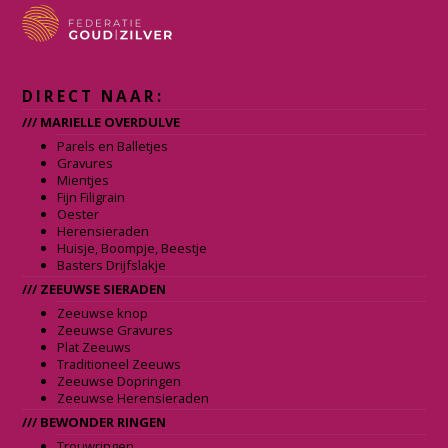
m
DIRECT NAAR:
/// MARIELLE OVERDULVE
Parels en Balletjes
Gravures
Mientjes
Fijn Filigrain
Oester
Herensieraden
Huisje, Boompje, Beestje
Basters Drijfslakje
/// ZEEUWSE SIERADEN
Zeeuwse knop
Zeeuwse Gravures
Plat Zeeuws
Traditioneel Zeeuws
Zeeuwse Dopringen
Zeeuwse Herensieraden
/// BEWONDER RINGEN
Trouwringen