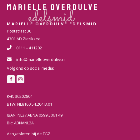
MARIELLE OVERDULVE EDELSMID
Poststraat 30
4301 AD Zierikzee
0111 – 411202
info@marielleoverdulve.nl
Volg ons op social media:
F
I
a
n
c
s
KvK: 30202804
e
t
BTW: NL8160.54.204.B.01
b
a
IBAN: NL37 ABNA 0599 3061 49
o
g
Bic: ABNANL2A
o
r
k
a
Aangesloten bij de FGZ