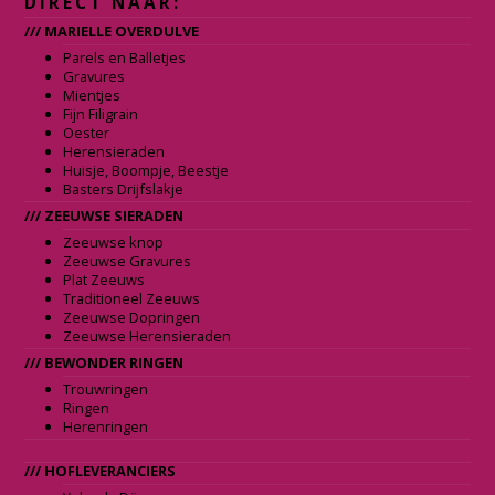
DIRECT NAAR:
/// MARIELLE OVERDULVE
Parels en Balletjes
Gravures
Mientjes
Fijn Filigrain
Oester
Herensieraden
Huisje, Boompje, Beestje
Basters Drijfslakje
/// ZEEUWSE SIERADEN
Zeeuwse knop
Zeeuwse Gravures
Plat Zeeuws
Traditioneel Zeeuws
Zeeuwse Dopringen
Zeeuwse Herensieraden
/// BEWONDER RINGEN
Trouwringen
Ringen
Herenringen
/// HOFLEVERANCIERS