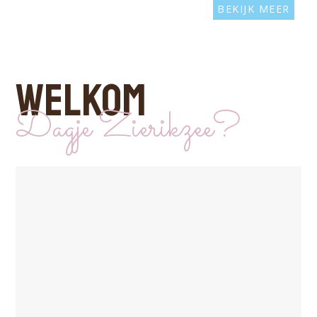
BEKIJK MEER
WELKOM
Dagje Zierikzee?