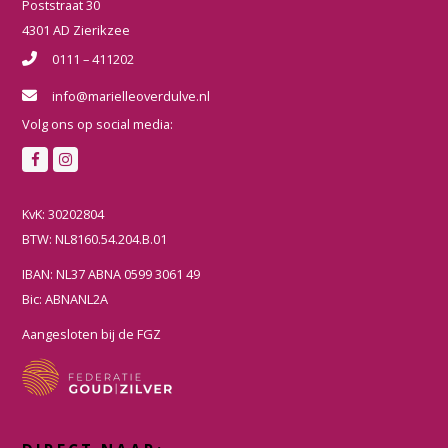
Poststraat 30
4301 AD Zierikzee
0111 – 411202
info@marielleoverdulve.nl
Volg ons op social media:
F
I
a
n
c
s
KvK: 30202804
e
t
BTW: NL8160.54.204.B.01
b
a
IBAN: NL37 ABNA 0599 3061 49
o
g
Bic: ABNANL2A
o
r
k
a
Aangesloten bij de FGZ
m